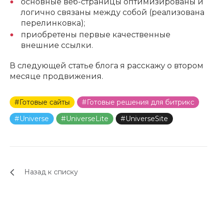
основные веб-страницы оптимизированы и
логично связаны между собой (реализована
перелинковка);
приобретены первые качественные
внешние ссылки.
В следующей статье блога я расскажу о втором
месяце продвижения.
#Готовые сайты
#Готовые решения для битрикс
#Universe
#UniverseLite
#UniverseSite
Назад к списку