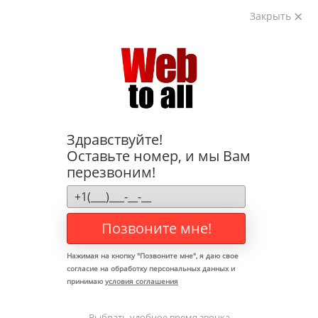
Закрыть
Вернуться
Здравствуйте!
Оставьте номер, и мы Вам
перезвоним!
КАЧЕСТВЕННАЯ
Настройка Яндекс РСЯ от
3 000 р.
Позвоните мне!
Настройка таргетированной (догоняющей)
Нажимая на кнопку "
Позвоните мне
", я даю свое
рекламы РСЯ в Екатеринбурге.
согласие на обработку персональных данных и
принимаю
условия соглашения
Заказать услугу
Выбрать удобное время звонка